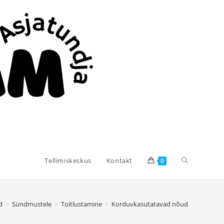
Tellimiskeskus
Kontakt
0
d
>
Sündmustele
>
Toitlustamine
>
Korduvkasutatavad nõud