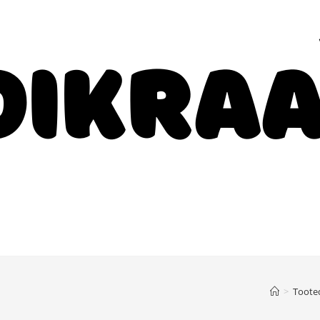
d
>
Toote