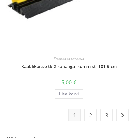
Kaablid ja tarvikud
Kaablikaitse tk 2 kanaliga, kummist, 101,5 cm
5,00
€
Lisa korvi
1
2
3