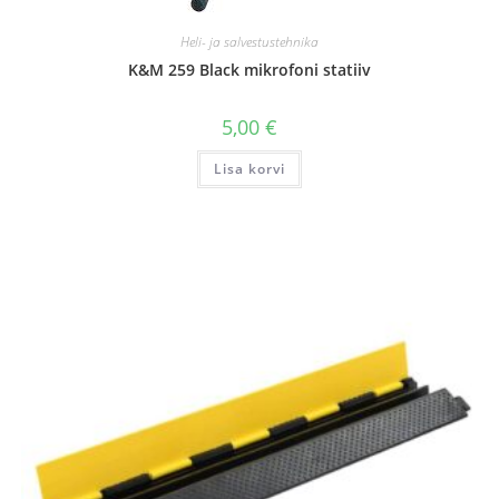
Heli- ja salvestustehnika
K&M 259 Black mikrofoni statiiv
5,00
€
Lisa korvi