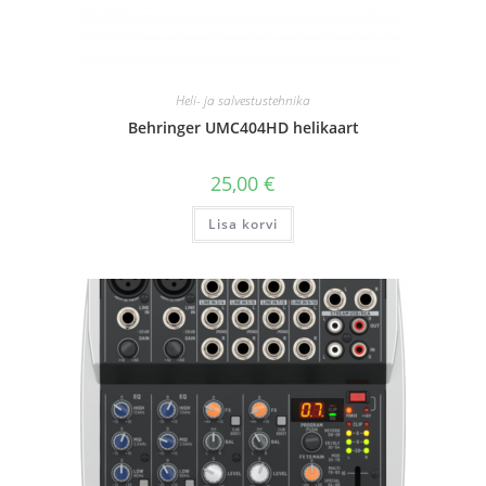
Heli- ja salvestustehnika
Behringer UMC404HD helikaart
25,00
€
Lisa korvi