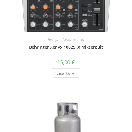
Heli- ja salvestustehnika
Behringer Xenyx 1002SFX mikserpult
15,00
€
Lisa korvi