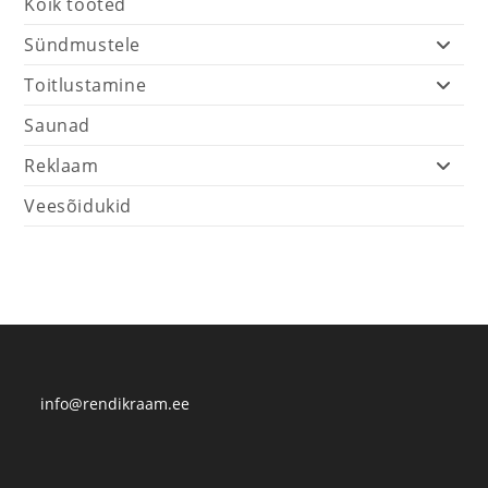
Kõik tooted
Sündmustele
Toitlustamine
Saunad
Reklaam
Veesõidukid
info@rendikraam.ee