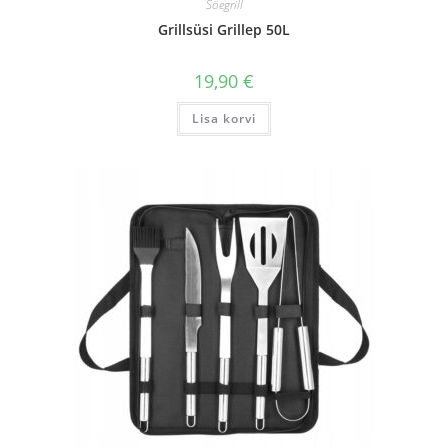
Söegrill
Grillsüsi Grillep 50L
19,90
€
Lisa korvi