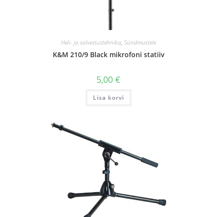
Heli- ja salvestustehnika
,
Sündmustele
K&M 210/9 Black mikrofoni statiiv
5,00
€
Lisa korvi