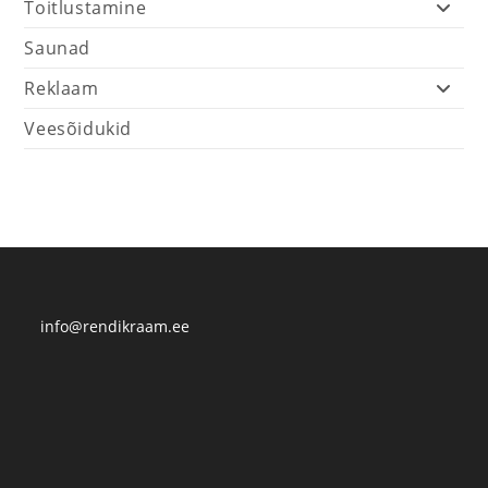
Toitlustamine
Saunad
Reklaam
Veesõidukid
info@rendikraam.ee